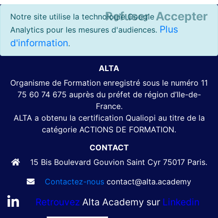
Refuser
Accepter
Notre site utilise la technologie Google
Plus
Analytics pour les mesures d'audiences.
d'information
.
ALTA
Organisme de Formation enregistré sous le numéro 11
75 60 74 675 auprès du préfet de région d’Ile-de-
France.
ALTA a obtenu la certification Qualiopi au titre de la
catégorie ACTIONS DE FORMATION.
CONTACT
15 Bis Boulevard Gouvion Saint Cyr 75017 Paris.
Contactez-nous
contact@alta.academy
Retrouvez
Alta Academy sur
Linkedin