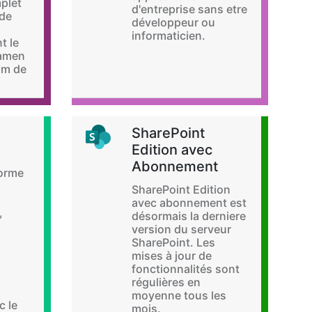
plet
d'entreprise sans etre
 de
développeur ou
informaticien.
t le
xamen
um de
SharePoint
Edition avec
Abonnement
forme
SharePoint Edition
avec abonnement est
,
désormais la derniere
version du serveur
SharePoint. Les
mises à jour de
fonctionnalités sont
régulières en
moyenne tous les
c le
mois.