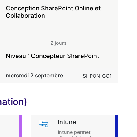
Conception SharePoint Online et
E
Collaboration
2 jours
Niveau : Concepteur SharePoint
N
mercredi 2 septembre
m
SHPON-CO1
mation)
Intune
Intune permet