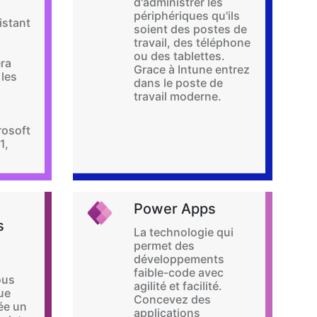
d'administrer les
périphériques qu'ils
istant
soient des postes de
travail, des téléphone
ou des tablettes.
era
Grace à Intune entrez
 les
dans le poste de
travail moderne.
osoft
1,
Power Apps
s
La technologie qui
permet des
développements
faible-code avec
ous
agilité et facilité.
ue
Concevez des
sée un
applications