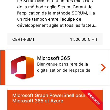
Le Scrum Master est un des rôles clés
de la méthode agile Scrum. Garant de
l'application de la méthode SCRUM, il a
un rôle tampon entre l'équipe de
développement agile et tous les facteurs
qui pourraient la perturber dans
l'accomplissement de ses objectifs et le
CERT-PSM1
1 500,00 € H.T
respect de ses engagements.
À la différence d'un chef de projet
classique ayant des responsabilités de
Microsoft 365
management d'équipe, le Scrum Master
Bienvenue dans l’ère de la
est plus un facilitateur et un coach en
digitalisation de l’espace de
devenir.
travail bureautique ! En une
décennie, la plateforme
Microsoft 365 a
révolutionné les usages
Microsoft Graph PowerShell pour
Microsoft 365 et Azure
collaboratifs.