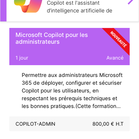
Copilot est l'assistant
d’intelligence artificielle de
Microsoft qui sera intégré à
toutes les applications et
expériences de Microsoft,
Microsoft Copilot pour les
administrateurs
notamment Microsoft 365,
Windows 11, Edge et Bing.
1 jour
Avancé
Permettre aux administrateurs Microsoft
365 de déployer, configurer et sécuriser
Copilot pour les utilisateurs, en
respectant les prérequis techniques et
les bonnes pratiques.(Cette formation
comprend l'usage d'une licence Copilot
dans une plateforme de formation.)
COPILOT-ADMIN
800,00 € H.T