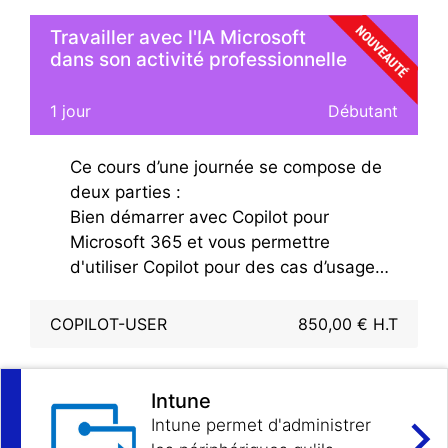
Travailler avec l'IA Microsoft
dans son activité professionnelle
1 jour
Débutant
Ce cours d’une journée se compose de
deux parties :
Bien démarrer avec Copilot pour
Microsoft 365 et vous permettre
d'utiliser Copilot pour des cas d’usage
Microsoft 365.
La première partie du cours vous
COPILOT-USER
850,00 € H.T
présente Copilot pour Microsoft 365,
examine comment vous pouvez utiliser
Copilot dans les différentes applications
Intune
Microsoft 365, explore les meilleures
Intune permet d'administrer
pratiques pour utiliser Copilot et la