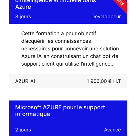
d'intelligence artificielle dans
Azure
3 jours
Developpeur
Cette formation a pour objectif
d’acquérir les connaissances
nécessaires pour concevoir une solution
Azure IA en construisant un chat bot de
support client qui utilise l’intelligence
artificielle à partir de la plateforme
Microsoft Azure.
AZUR-AI
1 900,00 € H.T
Cette formation inclut la compréhension
du langage et l’utilisation des
fonctionnalités IA préfabriquées dans
Microsoft AZURE pour le support
les services cognitifs d’Azure.
informatique
2 jours
Avancé