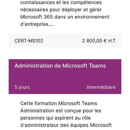
connaissances et les compétences
nécessaires pour déployer et gérer
Microsoft 365 dans un environnement
d'entreprise.
Vous disposerez d'une vue d'ensemble
des éléments clés de l'administration de
CERT-MS102
2 800,00 € H.T
Microsoft 365: le déploiement et la
gestion des locataires, la gestion des
identités ainsi que la gestion de la
Administration de Microsoft Teams
sécurité et conformité Microsoft
365.
Vous disposerez pendant la
formation d'un environnement
5 jours
Intermédiaire
Microsoft 365 répondant à tous les
prérequis exigés pour la formation
Cette formation Microsoft Teams
MS-102
Administrateur Microsoft
Administration est conçue pour les
365.
Si vous souhaitez passer la
personnes qui aspirent au rôle
certification MS-102 nous proposons
d'administrateur des équipes Microsoft
d'ajouter le prix du passage de l'examen