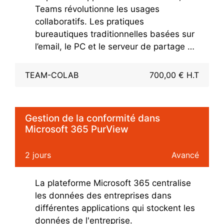
Teams révolutionne les usages
développement SPFx.
collaboratifs. Les pratiques
bureautiques traditionnelles basées sur
l’email, le PC et le serveur de partage de
fichiers laissent place à Microsoft
Teams, une solution qui répond aux
TEAM-COLAB
700,00 € H.T
attentes modernes des utilisateurs qui
peuvent désormais accéder partout (en
situation de mobilité) et tout le temps
Gestion de la conformité dans
(temps réel) à leurs données de travail.
Microsoft 365 PurView
2 jours
Avancé
La plateforme Microsoft 365 centralise
les données des entreprises dans
différentes applications qui stockent les
données de l'entreprise.