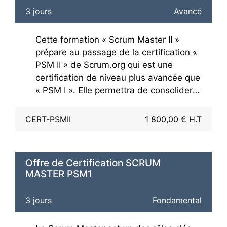
3 jours
Avancé
Cette formation « Scrum Master II »
prépare au passage de la certification «
PSM II » de Scrum.org qui est une
certification de niveau plus avancée que
« PSM I ». Elle permettra de consolider
votre compréhension du cadre Scrum et
l’application de Scrum dans des
CERT-PSMII
1 800,00 € H.T
situations complexes réelles.
Le passage de l'examen s'effectue en
Offre de Certification SCRUM
ligne et en anglais. Cela consiste en un
MASTER PSM1
QCM de 90 minutes, comportant 30
questions. Un score minimum de 85%
3 jours
Fondamental
est requis pour réussir l'examen.