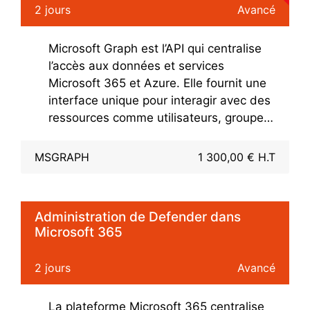
2 jours
Avancé
Microsoft Graph est l’API qui centralise
l’accès aux données et services
Microsoft 365 et Azure. Elle fournit une
interface unique pour interagir avec des
ressources comme utilisateurs, groupes,
calendriers, emails et fichiers, tout en
simplifiant le développement grâce à
MSGRAPH
1 300,00 € H.T
son architecture RESTful et
l’authentification via Microsoft Entra ID.
Administration de Defender dans
Microsoft 365
2 jours
Avancé
La plateforme Microsoft 365 centralise