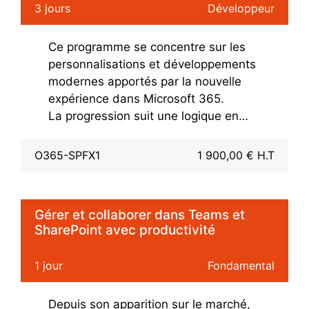
3 jours
Développeur
instruisant sur plusieurs astuces de
développements.
Ce programme se concentre sur les
personnalisations et développements
modernes apportés par la nouvelle
expérience dans Microsoft 365.
La progression suit une logique en
partant des extensions de
personnalisations déclaratives pour
O365-SPFX1
1 900,00 € H.T
traiter ensuite les développements de
WebPart et les différentes possibilités
d'hébergement (SharePoint, Teams,
Gérer et collaborer dans Teams et
SPA).
SharePoint avec productivité
Comprendre et maitriser l'API Microsoft
Graph et Microsoft Identity.Les
1 jour
Fondamental
méthodes de livraisons et de
déploiement sont également au
Depuis son apparition sur le marché,
programme pour couvrir tout le cycle de