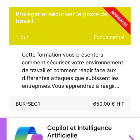
Leur maîtrise ne fera qu’accroître vos
qualités et apportera une valeur ajoutée
Protéger et sécuriser le poste de
indéniable à votre travail.La formation
travail
traite la dernière version de la suite
bureautique Office.
1 jour
Fondamental
Cette formation vous présentera
comment sécuriser votre environnement
de travail et comment réagir face aux
différentes attaques que subissent les
entreprises.Vous apprendrez à réagir
face aux différentes menaces que vous
pouvez rencontrer dans l'usage d'un
BUR-SEC1
650,00 € H.T
poste Windows et de la suite
bureautique Office
Copilot et Intelligence
Artificielle