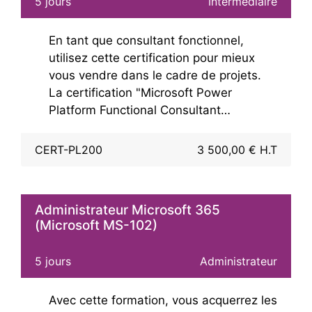
5 jours
Intermédiaire
En tant que consultant fonctionnel,
utilisez cette certification pour mieux
vous vendre dans le cadre de projets.
La certification "Microsoft Power
Platform Functional Consultant
Associate" permet aux organisations de
savoir qu'en l'absence de code ou avec
CERT-PL200
3 500,00 € H.T
un code faible, il est possible de
construire des solutions qui
nécessiteraient normalement l'expertise
Administrateur Microsoft 365
d'un développeur.
(Microsoft MS-102)
La certification PL-200 disparait le 31
5 jours
Administrateur
juillet 2026 : nous continuons de
proposer la formation mais la
Avec cette formation, vous acquerrez les
certification n'est plus possible.