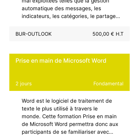
mal exploitées telles que la gestion
automatique des messages, les
indicateurs, les catégories, le partage
d’agendas ou de contacts.Cette
formation d'une journée vous permettra
BUR-OUTLOOK
500,00 € H.T
d'optimiser la gestion de votre
messagerie électronique.La formation
traite la dernière version de la suite
Prise en main de Microsoft Word
bureautique Office.
2 jours
Fondamental
Word est le logiciel de traitement de
texte le plus utilisé à travers le
monde. Cette formation Prise en main
de Microsoft Word permettra donc aux
participants de se familiariser avec