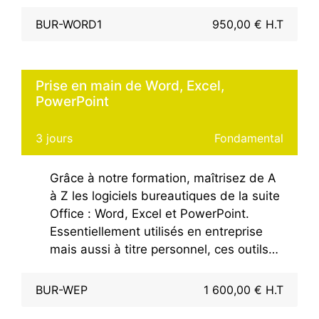
l’environnement de travail avant de créer
et mettre en forme leurs premiers
BUR-WORD1
950,00 € H.T
documents.La formation traite la
dernière version de la suite bureautique
Office.
Prise en main de Word, Excel,
PowerPoint
3 jours
Fondamental
Grâce à notre formation, maîtrisez de A
à Z les logiciels bureautiques de la suite
Office : Word, Excel et PowerPoint.
Essentiellement utilisés en entreprise
mais aussi à titre personnel, ces outils
sont indispensables pour un
environnement organisé, clair et
BUR-WEP
1 600,00 € H.T
optimisé.