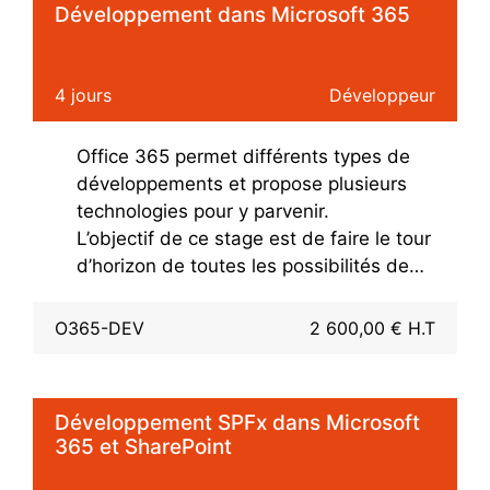
Développement dans Microsoft 365
situation de mobilité) et tout le temps
(temps réel) à leurs données de travail.
4 jours
Développeur
Office 365 permet différents types de
développements et propose plusieurs
technologies pour y parvenir.
L’objectif de ce stage est de faire le tour
d’horizon de toutes les possibilités de
développement et les différentes
méthodes de déploiement pour
O365-DEV
2 600,00 € H.T
permettre au développeur de choisir la
meilleure
solution face à un projet
donné.
Développement SPFx dans Microsoft
Le stage est progressif en partant de
365 et SharePoint
l’extérieur et allant au fur et à mesure
vers l’intérieur de SharePoint Online, en