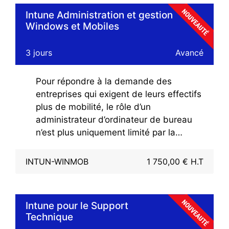
professionnelles sur des périphériques
chaque cas d’usage.
Intune Administration et gestion
personnels, l’étendue de l’administration
Windows et Mobiles
des ordinateurs de bureau doit inclure à
Pour effectuer les exercices nous
la fois les ordinateurs de bureau et les
fournissions une plateforme de
3 jours
Avancé
périphériques mobiles,
formation dédiée sur laquelle chaque
indépendamment de leur propriétaire.
participant sera connecté.
Pour répondre à la demande des
entreprises qui exigent de leurs effectifs
plus de mobilité, le rôle d’un
administrateur d’ordinateur de bureau
n’est plus uniquement limité par la
gestion de "l’ordinateur bureau" mais
aussi des appareils téléphoniques et
INTUN-WINMOB
1 750,00 € H.T
des tablettes.
Avec la transformation du BYOD en
utilisation courante et le besoin des
Intune pour le Support
employés d'accéder à leurs applications
Technique
professionnelles sur des périphériques