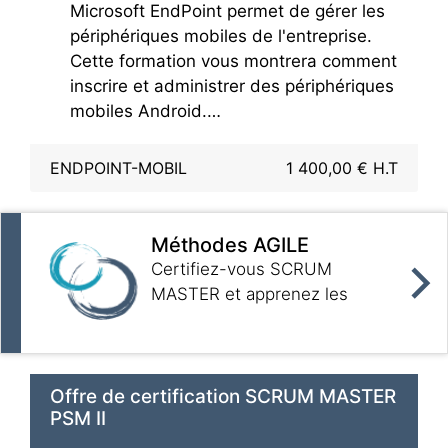
Microsoft EndPoint permet de gérer les
périphériques mobiles de l'entreprise.
Cette formation vous montrera comment
inscrire et administrer des périphériques
mobiles Android.
Vous découvrirez les différentes
méthodes d'inscription et de
ENDPOINT-MOBIL
1 400,00 € H.T
configuration des mobiles.
Vous mettrez en œuvre des stratégies
de configuration des applications, de
Méthodes AGILE
conformité et de sécurité.
Certifiez-vous SCRUM
Enfin vous serez en mesure de faire un
MASTER et apprenez les
suivi du parc et d'analyser les logs pour
dernières techniques pour
identifier les problèmes.Pour suivre
organiser un projet
cette formation il est recommandé de
disposer d'un appareil Android que l'on
Offre de certification SCRUM MASTER
peut réinitialiser et connecter à un
PSM II
réseau WIFI.