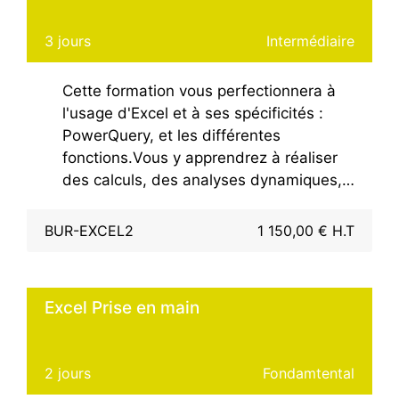
3 jours
Intermédiaire
Cette formation vous perfectionnera à
l'usage d'Excel et à ses spécificités :
PowerQuery, et les différentes
fonctions.Vous y apprendrez à réaliser
des calculs, des analyses dynamiques,
des simulations, à exploiter et valoriser
des données et enfin à automatiser vos
BUR-EXCEL2
1 150,00 € H.T
tâches les plus courantes.La formation
utilise la dernière version disponible de
la suite bureautique Office.La
Excel Prise en main
certification TOSA est disponible sur
demande lors de l'inscription pour un
surcout de 53 € HT.
2 jours
Fondamtental