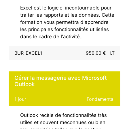
Excel est le logiciel incontournable pour
traiter les rapports et les données. Cette
formation vous permettra d'apprendre
les principales fonctionnalités utilisées
dans le cadre de l'activité
professionnelle.La formation traite la
dernière version de la suite bureautique
BUR-EXCEL1
950,00 € H.T
Office.
Gérer la messagerie avec Microsoft
Outlook
1 jour
Fondamental
Outlook recèle de fonctionnalités très
utiles et souvent méconnues ou bien