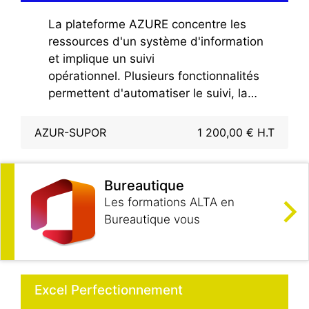
La plateforme AZURE concentre les
ressources d'un système d'information
et implique un suivi
opérationnel. Plusieurs fonctionnalités
permettent d'automatiser le suivi, la
protection et les sauvegardes en cas de
défaillance.Ce stage s'adresse aux
AZUR-SUPOR
1 200,00 € H.T
supports informatiques qui administrent
la plateforme AZURE dans le cadre de
contrat de services et qui doivent
Bureautique
assurer une continuité et une
Les formations ALTA en
disponibilité de services.
Bureautique vous
apprendront à maîtriser
l’ensemble des potentialités
des logiciels usuels : Excel,
Word, PowerPoint, Outlook
Excel Perfectionnement
ou encore Access.