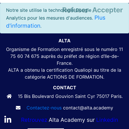
Refuser
Accepter
Notre site utilise la technologie Google
Plus
Analytics pour les mesures d'audiences.
d'information
.
ALTA
Organisme de Formation enregistré sous le numéro 11
75 60 74 675 auprès du préfet de région d’Ile-de-
France.
ALTA a obtenu la certification Qualiopi au titre de la
catégorie ACTIONS DE FORMATION.
CONTACT
15 Bis Boulevard Gouvion Saint Cyr 75017 Paris.
Contactez-nous
contact@alta.academy
Retrouvez
Alta Academy sur
Linkedin