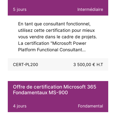
compétences et
réussite
à l'examen
5 jours
Intermédiaire
tout en consacrant un
minimum de
temps professionnel
au passage de
En tant que consultant fonctionnel,
l'examen.
utilisez cette certification pour mieux
vous vendre dans le cadre de projets.
La certification "Microsoft Power
Platform Functional Consultant
Associate" permet aux organisations de
savoir qu'en l'absence de code ou avec
CERT-PL200
3 500,00 € H.T
un code faible, il est possible de
construire des solutions qui
nécessiteraient normalement l'expertise
Offre de certification Microsoft 365
d'un développeur.
Fondamentaux MS-900
La certification PL-200 disparait le 31
4 jours
Fondamental
juillet 2026 : nous continuons de
proposer la formation mais la