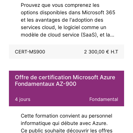
Prouvez que vous comprenez les
certification n'est plus possible.
options disponibles dans Microsoft 365
et les avantages de l'adoption des
services cloud, le logiciel comme un
modèle de cloud service (SaaS), et la
mise en œuvre de Microsoft 365
services de cloud computing.
CERT-MS900
2 300,00 € H.T
Formation de 2 jours de cours et 2
journées de préparation aux questions.
Offre de certification Microsoft Azure
Fondamentaux AZ-900
4 jours
Fondamental
Cette formation convient au personnel
informatique qui débute avec Azure.
Ce public souhaite découvrir les offres