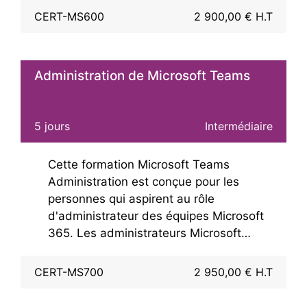
Dans cette formation vous apprendrez à
CERT-MS600
2 900,00 € H.T
injecter vos applications pour répondre
aux besoins de l'entreprise.
Administration de Microsoft Teams
5 jours
Intermédiaire
Cette formation Microsoft Teams
Administration est conçue pour les
personnes qui aspirent au rôle
d'administrateur des équipes Microsoft
365. Les administrateurs Microsoft
Teams configurent, déploient et gèrent
les charges de travail Office 365 pour
CERT-MS700
2 950,00 € H.T
Microsoft Teams qui se concentrent sur
une collaboration et une communication