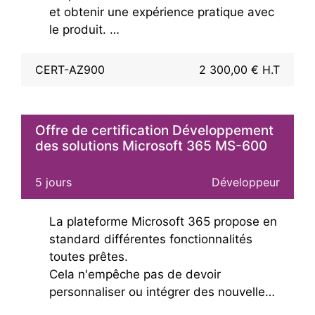
et obtenir une expérience pratique avec
le produit.
Cette formation utilise principalement le
portail Azure pour créer des services et
CERT-AZ900
2 300,00 € H.T
ne nécessite pas de compétences de
scripts. Les participants qui suivront
cette formation prendront de l’assurance
Offre de certification Développement
pour suivre les autres formations et
des solutions Microsoft 365 MS-600
certifications basées sur les rôles,
notamment administrateur Azure. Elle
5 jours
Développeur
combine un cours, des démonstrations
et des travaux pratiques.
La plateforme Microsoft 365 propose en
Cette formation aidera également à se
standard différentes fonctionnalités
préparer à l’examen AZ-900.
toutes prêtes.
Cela n'empêche pas de devoir
personnaliser ou intégrer des nouvelles
fonctionnalités d'entreprise.